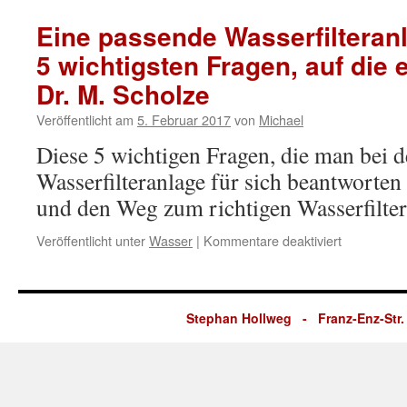
Eine passende Wasserfilteranl
5 wichtigsten Fragen, auf die
Dr. M. Scholze
Veröffentlicht am
5. Februar 2017
von
Michael
Diese 5 wichtigen Fragen, die man bei 
Wasserfilteranlage für sich beantworten 
und den Weg zum richtigen Wasserfilter
für
Veröffentlicht unter
Wasser
|
Kommentare deaktiviert
Eine
passende
Wasserfilte
finden
Stephan Hollweg - Franz-Enz-Str. 
–
die
5
wichtigsten
Fragen,