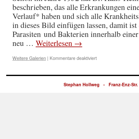
beschrieben, das alle Erkrankungen ein
Verlauf* haben und sich alle Krankhei
in dieses Bild einfügen lassen, damit ist 
Parasiten und Bakterien innerhalb eine
neu …
Weiterlesen
→
für
Weitere Galerien
|
Kommentare deaktiviert
2.
Wann
beginnt
eine
Stephan Hollweg - Franz-Enz-Str. 
Erkrankung?