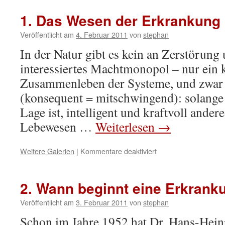
Stellungnahme
von
1. Das Wesen der Erkrankung
Stephan
Hollweg
Veröffentlicht am
4. Februar 2011
von
stephan
zum
In der Natur gibt es kein an Zerstörun
schulmedizinischen
Krankheitsbegriff
interessiertes Machtmonopol – nur ein
Zusammenleben der Systeme, und zwar 
(konsequent = mitschwingend): solange
Lage ist, intelligent und kraftvoll ande
Lebewesen …
Weiterlesen
→
für
Weitere Galerien
|
Kommentare deaktiviert
1.
Das
Wesen
2. Wann beginnt eine Erkrank
der
Erkrankung
Veröffentlicht am
3. Februar 2011
von
stephan
Schon im Jahre 1952 hat Dr. Hans-Hei