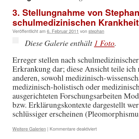
3. Stellungnahme von Stepha
schulmedizinischen Krankheit
Veröffentlicht am
6. Februar 2011
von
stephan
Diese Galerie enthält
1 Foto
.
Erreger stellen nach schulmedizinischer
Erkrankung dar; diese Ansicht teile ich n
anderen, sowohl medizinisch-wissenscha
medizinisch-holistisch oder medizinisc
ausgerichteten Forschungsarbeiten Mod
bzw. Erklärungskontexte dargestellt wer
schlüssiger erscheinen (Pleomorphis
für
Weitere Galerien
|
Kommentare deaktiviert
3.