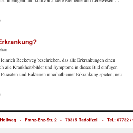
ist, intelligent und kraftvoll andere Elemente und Lebewesen …
für
t
1.
Das
Wesen
 Erkrankung?
der
Erkrankung
phan
Heinrich Reckeweg beschrieben, das alle Erkrankungen einen
ch alle Krankheitsbilder und Symptome in dieses Bild einfügen
ze, Parasiten und Bakterien innerhalb einer Erkrankung spielen, neu
für
t
2.
Wann
beginnt
eine
Hollweg - Franz-Enz-Str. 2 - 78315 Radolfzell - Tel.: 07732 / 
Erkrankung?