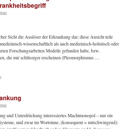
ankheitsbegriff
phan
cher Sicht die Auslöser der Erkrankung dar; diese Ansicht teile
 medizinisch-wissenschaftlich als auch medizinisch-holistisch oder
hteten Forschungsarbeiten Modelle gefunden habe, bzw.
den, die mir schlüssiger erscheinen (Pleomorphismus …
für
t
3.
Stellungnahme
von
rankung
Stephan
Hollweg
phan
zum
schulmedizinischen
örung und Unterdrückung interessiertes Machtmonopol – nur ein
Krankheitsbegriff
ysteme, und zwar im Wortsinne, (konsequent = mitschwingend):