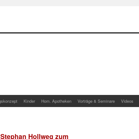
gskonzept
Kinder
Hom. Apotheken
Vorträge & Seminare
Videos
 Stephan Hollweg zum