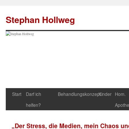
Zum
Inhalt
Stephan Hollweg
springen
Start
Darf ich
Behandlungskonzept
Kinder
Hom.
helfen?
Apoth
„Der Stress, die Medien, mein Chaos u