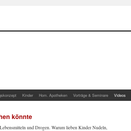
gskonzept
Kinder
Hom. Apotheken
Vorträge & Seminare
Videos
hen könnte
n Lebensmitteln und Drogen. Warum lieben Kinder Nudeln,