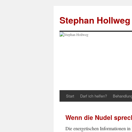
Zum
Inhalt
Stephan Hollweg
springen
Start
Darf ich helfen?
Behandlun
Wenn die Nudel sprec
Die energetischen Informationen i