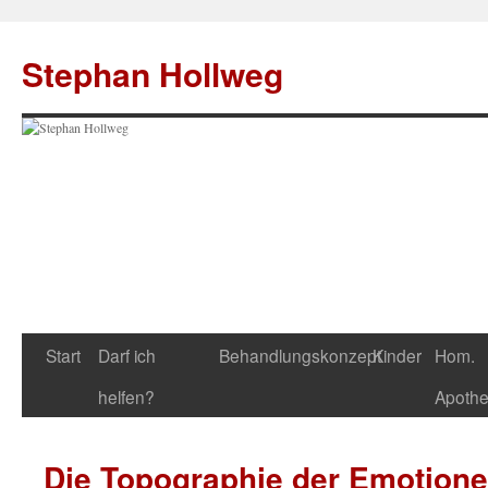
Zum
Inhalt
Stephan Hollweg
springen
Start
Darf ich
Behandlungskonzept
Kinder
Hom.
helfen?
Apoth
Die Topographie der Emotion