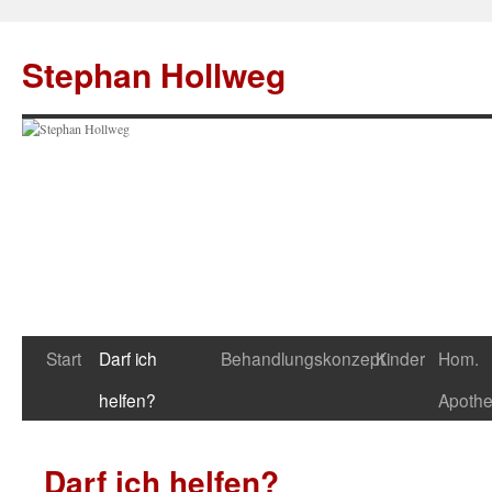
Zum
Inhalt
Stephan Hollweg
springen
Start
Darf ich
Behandlungskonzept
Kinder
Hom.
helfen?
Apoth
Darf ich helfen?